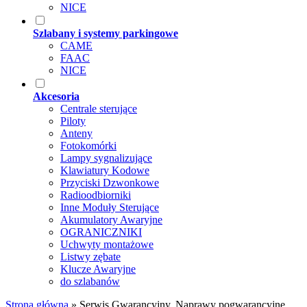
NICE
Szlabany i systemy parkingowe
CAME
FAAC
NICE
Akcesoria
Centrale sterujące
Piloty
Anteny
Fotokomórki
Lampy sygnalizujące
Klawiatury Kodowe
Przyciski Dzwonkowe
Radioodbiorniki
Inne Moduły Sterujące
Akumulatory Awaryjne
OGRANICZNIKI
Uchwyty montażowe
Listwy zębate
Klucze Awaryjne
do szlabanów
Strona główna
»
Serwis Gwarancyjny, Naprawy pogwarancyjne