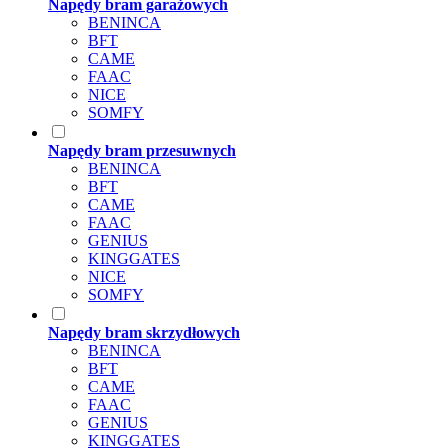
Napędy bram garażowych
BENINCA
BFT
CAME
FAAC
NICE
SOMFY
Napędy bram przesuwnych
BENINCA
BFT
CAME
FAAC
GENIUS
KINGGATES
NICE
SOMFY
Napędy bram skrzydłowych
BENINCA
BFT
CAME
FAAC
GENIUS
KINGGATES