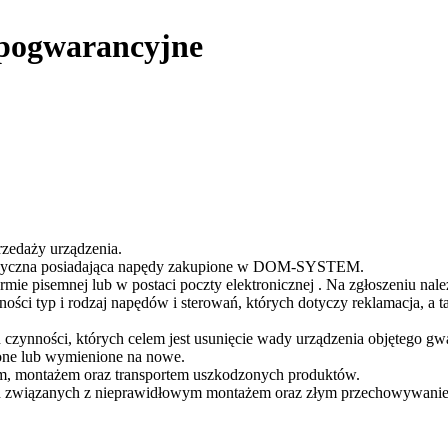
pogwarancyjne
rzedaży urządzenia.
fizyczna posiadająca napędy zakupione w DOM-SYSTEM.
ie pisemnej lub w postaci poczty elektronicznej . Na zgłoszeniu nale
ności typ i rodzaj napędów i sterowań, których dotyczy reklamacja, 
h czynności, których celem jest usunięcie wady urządzenia objęteg
one lub wymienione na nowe.
 montażem oraz transportem uszkodzonych produktów.
h związanych z nieprawidłowym montażem oraz złym przechowywanie