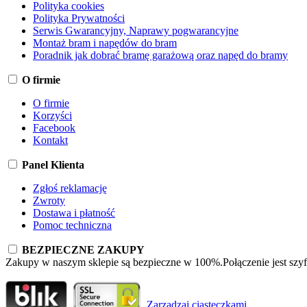
Polityka cookies
Polityka Prywatności
Serwis Gwarancyjny, Naprawy pogwarancyjne
Montaż bram i napędów do bram
Poradnik jak dobrać bramę garażową oraz napęd do bramy
O firmie
O firmie
Korzyści
Facebook
Kontakt
Panel Klienta
Zgłoś reklamację
Zwroty
Dostawa i płatność
Pomoc techniczna
BEZPIECZNE ZAKUPY
Zakupy w naszym sklepie są bezpieczne w 100%.Połączenie jest szy
Zarządzaj ciasteczkami