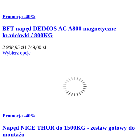
Promocja
-40%
BFT napęd DEIMOS AC A800 magnetyczne
krańcówki / 800KG
2 908,95 zł
1 749,00 zł
Wybierz opcje
Promocja
-40%
Napęd NICE THOR do 1500KG - zestaw gotowy do
montażu