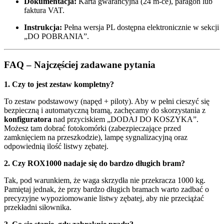
Dokumentacja:
Karta gwarancyjna (24 m-ce), paragon lub
faktura VAT.
Instrukcja:
Pełna wersja PL dostępna elektronicznie w sekcji
„DO POBRANIA”.
FAQ – Najczęściej zadawane pytania
1. Czy to jest zestaw kompletny?
To zestaw podstawowy (napęd + piloty). Aby w pełni cieszyć się
bezpieczną i automatyczną bramą, zachęcamy do skorzystania z
konfiguratora
nad przyciskiem „DODAJ DO KOSZYKA”.
Możesz tam dobrać fotokomórki (zabezpieczające przed
zamknięciem na przeszkodzie), lampę sygnalizacyjną oraz
odpowiednią ilość listwy zębatej.
2. Czy ROX1000 nadaje się do bardzo długich bram?
Tak, pod warunkiem, że waga skrzydła nie przekracza 1000 kg.
Pamiętaj jednak, że przy bardzo długich bramach warto zadbać o
precyzyjne wypoziomowanie listwy zębatej, aby nie przeciążać
przekładni siłownika.