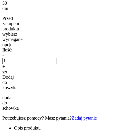
30
dni
Przed
zakupem
produktu
wybierz
wymagane
opcje.
Ilość:
-
+
szt.
Dodaj
do
koszyka
dodaj
do
schowka
Potrzebujesz pomocy? Masz pytania?
Zadaj pytanie
Opis produktu