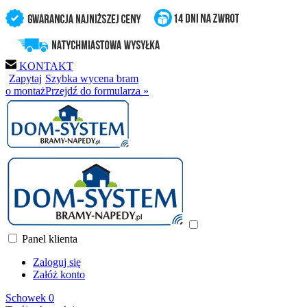
KONTAKT
Zapytaj
Szybka wycena bram
o montaż
Przejdź do formularza »
Panel klienta
Zaloguj się
Załóż konto
Schowek
0