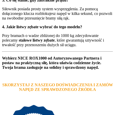
3. Co się stanie, gdy zabraknie prądu?
Siłownik posiada prosty system wysprzęglenia. Za pomocą
dołączonego klucza rozblokujesz napęd w kilka sekund, co pozwoli
na swobodne przesunięcie bramy siłą rąk.
4. Jakie listwy zębate wybrać do tego modelu?
Przy bramach o wadze zbliżonej do 1000 kg zdecydowanie
polecamy
stalowe listwy zębate
, które gwarantują sztywność i
trwałość przy przenoszeniu dużych sił uciągu.
Wybierz NICE ROX1000 od Autoryzowanego Partnera i
postaw na praktyczną siłę, która ułatwia codzienne życie.
Twoja brama zasługuje na solidny i sprawdzony napęd.
SKORZYSTAJ Z NASZEGO DOŚWIADCZENIA I ZAMÓW
NAPĘD ZE SPRAWDZONEGO ŹRÓDŁA