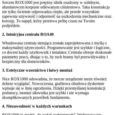
Sercem ROX1000 jest potężny silnik osadzony w solidnym,
aluminiowym korpusie odlewanym ciśnieniowo. Taka konstrukcja
nie tylko świetnie odprowadza ciepło, ale przede wszystkim
zapewnia sztywność i odporność na uszkodzenia mechaniczne oraz
korozję. To napęd, który przetrwa próbę czasu na Twoim
podjeździe.
2. Intuicyjna centrala ROA40
Wbudowana centrala sterująca została zaprojektowana z myślą o
maksymalnej użyteczności. Programowanie jest szybkie i logiczne,
co doceni każdy użytkownik i instalator. Centrala oferuje doskonałe
parametry pracy, dbając o to, by ruch bramy był przewidywalny i
bezpieczny dla domowników.
3. Estetyczne wzornictwo i łatwy montaż
Nice ROX1000 udowadnia, że mocne urządzenie może również
dobrze wyglądać. Nowoczesna, grafitowa obudowa dyskretnie
wpisuje się w linię ogrodzenia. Dzięki przemyślanej konstrukcji
podstawy, montaż siłownika jest szybki i nie wymaga
skomplikowanych przeróbek fundamentu.
4. Niezawodność w każdych warunkach
ROX1000 to model „do zadań codziennych”. Wybierając ten