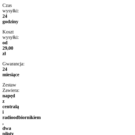
Czas
wysyłki:
24
godziny
Koszt
wysyłki:
od
29,00
zł
Gwarancja:
24
miesiące
Zestaw
Zawiera:
napęd
z
centralą
i
radioodbiornikiem
,
dwa
piloty