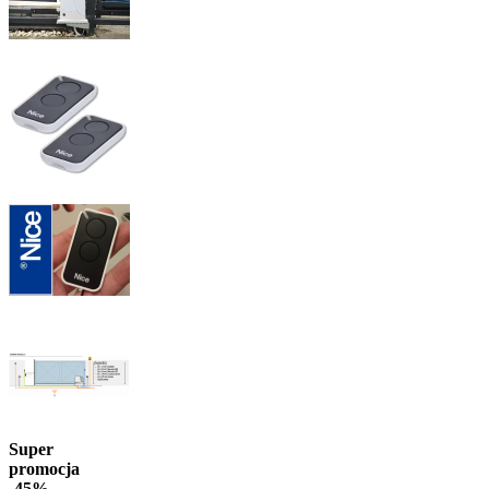
Super
promocja
-45%