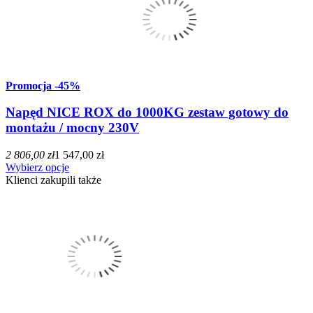
Promocja
-45%
Napęd NICE ROX do 1000KG zestaw gotowy do
montażu / mocny 230V
2 806,00 zł
1 547,00 zł
Wybierz opcje
Klienci zakupili także