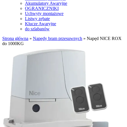
Akumulatory Awaryjne
OGRANICZNIKI
Uchwyty montażowe
Listwy zębate
Klucze Awaryjne
do szlabanów
Strona główna
»
Napędy bram przesuwnych
»
Napęd NICE ROX
do 1000KG