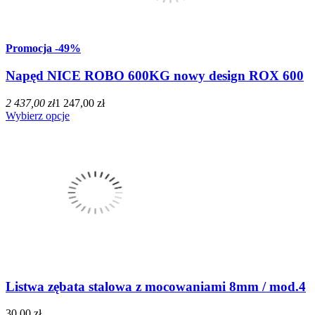
Promocja
-49%
Napęd NICE ROBO 600KG nowy design ROX 600
2 437,00 zł
1 247,00 zł
Wybierz opcje
Listwa zębata stalowa z mocowaniami 8mm / mod.4
30,00 zł