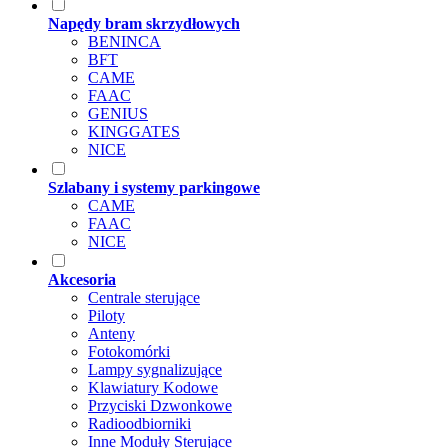
Napędy bram skrzydłowych
BENINCA
BFT
CAME
FAAC
GENIUS
KINGGATES
NICE
Szlabany i systemy parkingowe
CAME
FAAC
NICE
Akcesoria
Centrale sterujące
Piloty
Anteny
Fotokomórki
Lampy sygnalizujące
Klawiatury Kodowe
Przyciski Dzwonkowe
Radioodbiorniki
Inne Moduły Sterujące