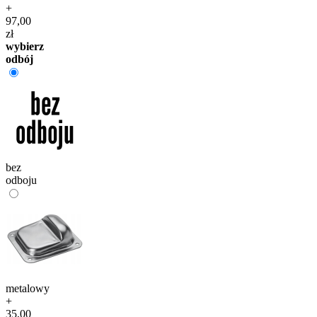
+
97,00
zł
wybierz
odbój
bez
odboju
metalowy
+
35,00