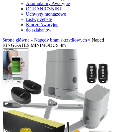
Akumulatory Awaryjne
OGRANICZNIKI
Uchwyty montażowe
Listwy zębate
Klucze Awaryjne
do szlabanów
Strona główna
»
Napędy bram skrzydłowych
»
Napęd
KINGGATES MINIMODUS 4m