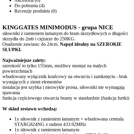
Akcesoria (6)
Do pobrania (4)
Recenzje produktu (0)
KINGGATES MINIMODUS - grupa NICE
siłowniki z ramieniem łamanym do bram skrzydłowych o długości
skrzydła do 2mb i ciężarze do 250KG.
Osadzenie zawiasu: do 24cm.
Napęd idealny na SZEROKIE
SŁUPKI.
Najważniejsze zalety:
szerokość to tylko 155mm, możliwy montaż na małych
powierzchniach
wbudowany wyłącznik krańcowy na otwarciu i zamknięciu - brak
wystających z ziemi elementów
instalacja jest szybka i niezwykle prosta, siłowniki nie wymagają
spawania
funkcja częściowego otwarcia bramy w standardzie (funkcja furtki)
W skład zestawu wchodzą:
1x siłownik z ramieniem łamanym + wbudowana centrala
STARG824NG z radiem 433.92MHz
1x siłownik z ramieniem łamanym