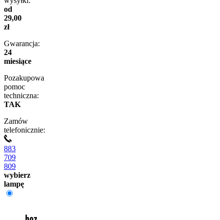
wysyłki:
od
29,00
zł
Gwarancja:
24
miesiące
Pozakupowa
pomoc
techniczna:
TAK
Zamów
telefonicznie:
883
709
809
wybierz
lampę