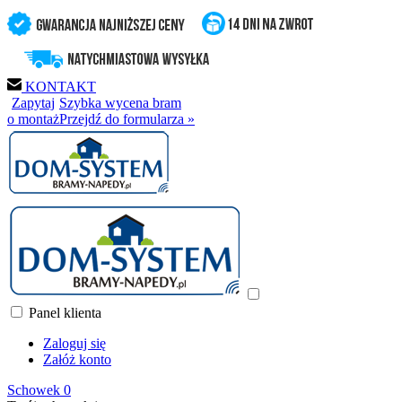
KONTAKT
Zapytaj
Szybka wycena bram
o montaż
Przejdź do formularza »
Panel klienta
Zaloguj się
Załóż konto
Schowek
0