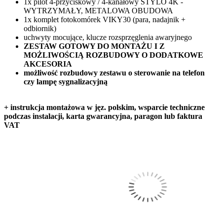
1x pilot 4-przyciskowy / 4-kanałowy STYLO 4K -
WYTRZYMAŁY, METALOWA OBUDOWA
1x komplet fotokomórek VIKY30 (para, nadajnik +
odbiornik)
uchwyty mocujące, klucze rozsprzęglenia awaryjnego
ZESTAW GOTOWY DO MONTAŻU I Z
MOŻLIWOŚCIĄ ROZBUDOWY O DODATKOWE
AKCESORIA
możliwość rozbudowy zestawu o sterowanie na telefon
czy lampę sygnalizacyjną
+ instrukcja montażowa w jęz. polskim, wsparcie techniczne
podczas instalacji, karta gwarancyjna, paragon lub faktura
VAT