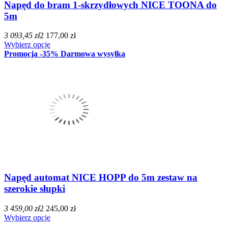
Napęd do bram 1-skrzydłowych NICE TOONA do
5m
3 093,45 zł
2 177,00 zł
Wybierz opcje
Promocja
-35%
Darmowa wysyłka
Napęd automat NICE HOPP do 5m zestaw na
szerokie słupki
3 459,00 zł
2 245,00 zł
Wybierz opcje