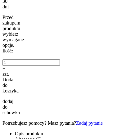
30
dni
Przed
zakupem
produktu
wybierz
wymagane
opcje.
Ilość:
-
+
szt.
Dodaj
do
koszyka
dodaj
do
schowka
Potrzebujesz pomocy? Masz pytania?
Zadaj pytanie
Opis produktu