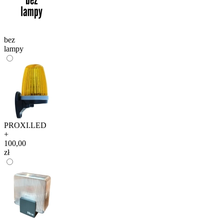
bez
lampy
PROXI.LED
+
100,00
zł