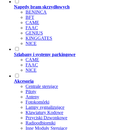
Napędy bram skrzydłowych
BENINCA
BFT
CAME
FAAC
GENIUS
KINGGATES
NICE
Szlabany i systemy parkingowe
CAME
FAAC
NICE
Akcesoria
Centrale sterujące
Piloty
Anteny
Fotokomórki
Lampy sygnalizujące
Klawiatury Kodowe
Przyciski Dzwonkowe
Radioodbiorniki
Inne Moduły Sterujące